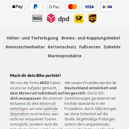
SCHNELLE LIEFERUNG
Schnelle und bequeme Lieferung von Tür zu Tür
Höher- und Tieferlegung
Brems- und Kupplungshebel
Kennzeichenhalter
Kettenschutz
Fußrasten
Zubehör
ZAHLUNGSSICHERHEIT
Mehrere sichere Zahlungsmethoden
Marineprodukte
Mach dir dein Bike perfekt!
Wir von der Firma
MIZU
haben
Alle unsere Produkte werden
in
es uns zur Aufgabe gemacht,
Deutschland entwickelt und
KUNDENSERVICE
dein Motorrad individuell auf
hergestellt.
Durch ISO-
Unsere Mitarbeiter helfen gerne!
dich anzupassen
. Mit unserem
Zertifizierungen garantieren wir
Kit kannst du dein
Motorrad
höchste Standards in der
tieferlegen
, um eine
optimale
Produktion, durch
ABEs
bringen
Sitzposition
zu erreichen, was
wir diese Sicherheit auf die
nicht nur entspannte Touren
Straße. Regelmäßige Prüfungen
ermöglicht, sondern auch die
sichern den Langzeiteinsatz