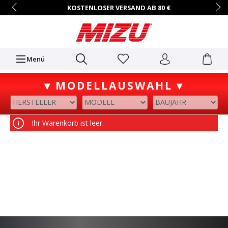
KOSTENLOSER VERSAND AB 80 €
14 TAGE RÜCKGABERECHT
HÄNDLER-ZUGANG AUF ANFRAGE
+49 (0)7731/9067-0
Mo.–Fr. • 9:00 – 16:00 Uhr
Menü
▾ MODELLAUSWAHL ▾
Ihr Warenkorb ist leer.