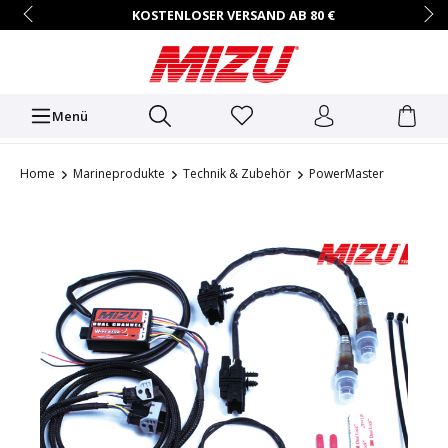
KOSTENLOSER VERSAND AB 80 €
14 TAGE RÜCKGABERECHT
HÄNDLER-ZUGANG AUF ANFRAGE
+49 (0)7731/9067-0
Mo.–Fr. • 9:00 – 16:00 Uhr
Menü
Home
Marineprodukte
Technik & Zubehör
PowerMaster