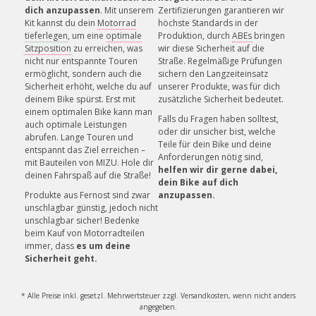
Unsere Mitarbeiter helfen gerne!
dich anzupassen
. Mit unserem
Zertifizierungen garantieren wir
Kit kannst du dein
Motorrad
höchste Standards in der
tieferlegen
, um eine
optimale
Produktion, durch
ABEs
bringen
Sitzposition
zu erreichen, was
wir diese Sicherheit auf die
nicht nur entspannte Touren
Straße. Regelmäßige Prüfungen
ermöglicht, sondern auch die
sichern den Langzeiteinsatz
Sicherheit erhöht, welche du auf
unserer Produkte, was für dich
deinem Bike spürst. Erst mit
zusätzliche Sicherheit bedeutet.
einem optimalen Bike kann man
Falls du Fragen haben solltest,
auch optimale Leistungen
oder dir unsicher bist, welche
abrufen. Lange Touren und
Teile für dein Bike und deine
entspannt das Ziel erreichen –
Anforderungen nötig sind,
mit Bauteilen von MIZU. Hole dir
helfen wir dir gerne dabei,
deinen Fahrspaß auf die Straße!
dein Bike auf dich
Produkte aus Fernost sind zwar
anzupassen.
unschlagbar günstig, jedoch nicht
unschlagbar sicher! Bedenke
beim Kauf von Motorradteilen
immer, dass
es um deine
Sicherheit geht.
* Alle Preise inkl. gesetzl. Mehrwertsteuer zzgl.
Versandkosten
, wenn nicht anders
angegeben.