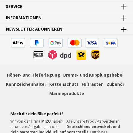
Waren direkt vom Hersteller
SERVICE
INFORMATIONEN
NEWSLETTER ABONNIEREN
SCHNELLE LIEFERUNG
Schnelle und bequeme Lieferung von Tür zu Tür
Höher- und Tieferlegung
Brems- und Kupplungshebel
Kennzeichenhalter
Kettenschutz
Fußrasten
Zubehör
ZAHLUNGSSICHERHEIT
Mehrere sichere Zahlungsmethoden
Marineprodukte
Mach dir dein Bike perfekt!
Wir von der Firma
MIZU
haben
Alle unsere Produkte werden
in
es uns zur Aufgabe gemacht,
Deutschland entwickelt und
KUNDENSERVICE
dein Motorrad individuell auf
hergestellt.
Durch ISO-