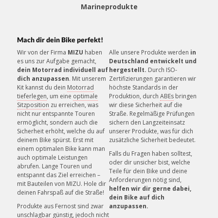
Mehrere sichere Zahlungsmethoden
Marineprodukte
Mach dir dein Bike perfekt!
Wir von der Firma
MIZU
haben
Alle unsere Produkte werden
in
es uns zur Aufgabe gemacht,
Deutschland entwickelt und
KUNDENSERVICE
dein Motorrad individuell auf
hergestellt.
Durch ISO-
Unsere Mitarbeiter helfen gerne!
dich anzupassen
. Mit unserem
Zertifizierungen garantieren wir
Kit kannst du dein
Motorrad
höchste Standards in der
tieferlegen
, um eine
optimale
Produktion, durch
ABEs
bringen
Sitzposition
zu erreichen, was
wir diese Sicherheit auf die
nicht nur entspannte Touren
Straße. Regelmäßige Prüfungen
ermöglicht, sondern auch die
sichern den Langzeiteinsatz
Sicherheit erhöht, welche du auf
unserer Produkte, was für dich
deinem Bike spürst. Erst mit
zusätzliche Sicherheit bedeutet.
einem optimalen Bike kann man
Falls du Fragen haben solltest,
auch optimale Leistungen
oder dir unsicher bist, welche
abrufen. Lange Touren und
Teile für dein Bike und deine
entspannt das Ziel erreichen –
Anforderungen nötig sind,
mit Bauteilen von MIZU. Hole dir
helfen wir dir gerne dabei,
deinen Fahrspaß auf die Straße!
dein Bike auf dich
Produkte aus Fernost sind zwar
anzupassen.
unschlagbar günstig, jedoch nicht