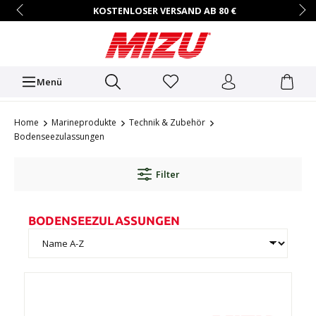
KOSTENLOSER VERSAND AB 80 €
14 TAGE RÜCKGABERECHT
HÄNDLER-ZUGANG AUF ANFRAGE
+49 (0)7731/9067-0
Mo.–Fr. • 9:00 – 16:00 Uhr
Menü
Home
Marineprodukte
Technik & Zubehör
Bodenseezulassungen
Filter
BODENSEEZULASSUNGEN