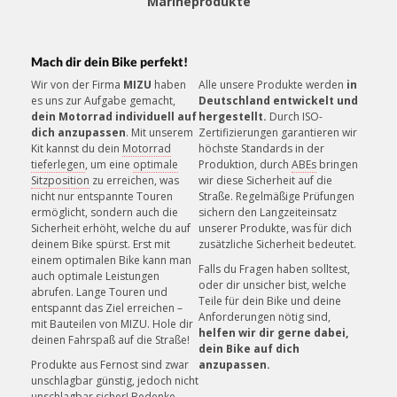
Marineprodukte
Mach dir dein Bike perfekt!
Wir von der Firma
MIZU
haben
Alle unsere Produkte werden
in
es uns zur Aufgabe gemacht,
Deutschland entwickelt und
KUNDENSERVICE
dein Motorrad individuell auf
hergestellt.
Durch ISO-
Unsere Mitarbeiter helfen gerne!
dich anzupassen
. Mit unserem
Zertifizierungen garantieren wir
Kit kannst du dein
Motorrad
höchste Standards in der
tieferlegen
, um eine
optimale
Produktion, durch
ABEs
bringen
Sitzposition
zu erreichen, was
wir diese Sicherheit auf die
nicht nur entspannte Touren
Straße. Regelmäßige Prüfungen
ermöglicht, sondern auch die
sichern den Langzeiteinsatz
Sicherheit erhöht, welche du auf
unserer Produkte, was für dich
deinem Bike spürst. Erst mit
zusätzliche Sicherheit bedeutet.
einem optimalen Bike kann man
Falls du Fragen haben solltest,
auch optimale Leistungen
oder dir unsicher bist, welche
abrufen. Lange Touren und
Teile für dein Bike und deine
entspannt das Ziel erreichen –
Anforderungen nötig sind,
mit Bauteilen von MIZU. Hole dir
helfen wir dir gerne dabei,
deinen Fahrspaß auf die Straße!
dein Bike auf dich
Produkte aus Fernost sind zwar
anzupassen.
unschlagbar günstig, jedoch nicht
unschlagbar sicher! Bedenke