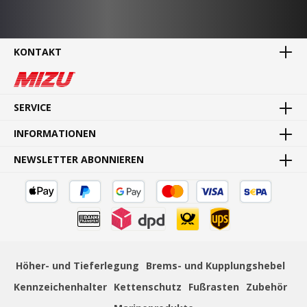
KONTAKT
MADE IN GERMANY
Waren direkt vom Hersteller
SERVICE
INFORMATIONEN
NEWSLETTER ABONNIEREN
SCHNELLE LIEFERUNG
Schnelle und bequeme Lieferung von Tür zu Tür
Höher- und Tieferlegung
Brems- und Kupplungshebel
Kennzeichenhalter
Kettenschutz
Fußrasten
Zubehör
ZAHLUNGSSICHERHEIT
Mehrere sichere Zahlungsmethoden