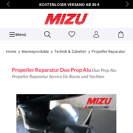
KOSTENLOSER VERSAND AB 80 €
14 TAGE RÜCKGABERECHT
HÄNDLER-ZUGANG AUF ANFRAGE
+49 (0)7731/9067-0
Mo.–Fr. • 9:00 – 16:00 Uhr
Menü
Home
Marineprodukte
Technik & Zubehör
Propeller Reparatur
Propeller Reparatur Duo Prop Alu
Duo Prop Alu
Propeller Reparatur Service für Boote und Yachten