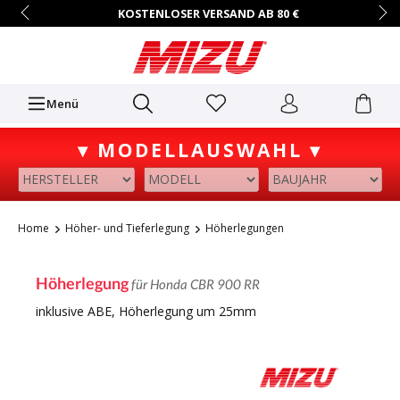
KOSTENLOSER VERSAND AB 80 €
14 TAGE RÜCKGABERECHT
HÄNDLER-ZUGANG AUF ANFRAGE
+49 (0)7731/9067-0
Mo.–Fr. • 9:00 – 16:00 Uhr
Menü
▾ MODELLAUSWAHL ▾
Home
Höher- und Tieferlegung
Höherlegungen
Höherlegung
für Honda CBR 900 RR
inklusive ABE, Höherlegung um 25mm