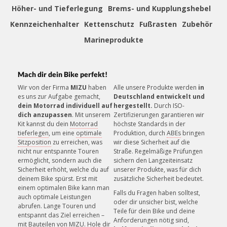
Höher- und Tieferlegung
Brems- und Kupplungshebel
Kennzeichenhalter
Kettenschutz
Fußrasten
Zubehör
ZAHLUNGSSICHERHEIT
Mehrere sichere Zahlungsmethoden
Marineprodukte
Mach dir dein Bike perfekt!
»
Montageanleitung (PDF)
Wir von der Firma
MIZU
haben
Alle unsere Produkte werden
in
es uns zur Aufgabe gemacht,
Deutschland entwickelt und
KUNDENSERVICE
dein Motorrad individuell auf
hergestellt.
Durch ISO-
Unsere Mitarbeiter helfen gerne!
dich anzupassen
. Mit unserem
Zertifizierungen garantieren wir
Kit kannst du dein
Motorrad
höchste Standards in der
tieferlegen
, um eine
optimale
Produktion, durch
ABEs
bringen
Sitzposition
zu erreichen, was
wir diese Sicherheit auf die
nicht nur entspannte Touren
Straße. Regelmäßige Prüfungen
ermöglicht, sondern auch die
sichern den Langzeiteinsatz
Sicherheit erhöht, welche du auf
unserer Produkte, was für dich
deinem Bike spürst. Erst mit
zusätzliche Sicherheit bedeutet.
einem optimalen Bike kann man
Falls du Fragen haben solltest,
auch optimale Leistungen
oder dir unsicher bist, welche
abrufen. Lange Touren und
Teile für dein Bike und deine
entspannt das Ziel erreichen –
Anforderungen nötig sind,
mit Bauteilen von MIZU. Hole dir