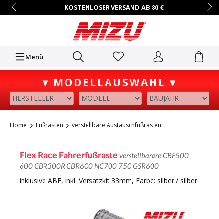
KOSTENLOSER VERSAND AB 80 €
14 TAGE RÜCKGABERECHT
HÄNDLER-ZUGANG AUF ANFRAGE
+49 (0)7731/9067-0
Mo.–Fr. • 9:00 – 16:00 Uhr
Menü
▾ MODELLAUSWAHL ▾
Home
Fußrasten
verstellbare Austauschfußrasten
Flex Race Fahrerfußraste
verstellbarare CBF500
600 CBR300R CBR600 NC700 750 GSR600
inklusive ABE, inkl. Versatzkit 33mm, Farbe: silber / silber