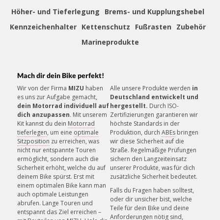
Höher- und Tieferlegung
Brems- und Kupplungshebel
Kennzeichenhalter
Kettenschutz
Fußrasten
Zubehör
ZAHLUNGSSICHERHEIT
Mehrere sichere Zahlungsmethoden
Marineprodukte
Mach dir dein Bike perfekt!
»
Montageanleitung (PDF)
Wir von der Firma
MIZU
haben
Alle unsere Produkte werden
in
es uns zur Aufgabe gemacht,
Deutschland entwickelt und
KUNDENSERVICE
dein Motorrad individuell auf
hergestellt.
Durch ISO-
Unsere Mitarbeiter helfen gerne!
dich anzupassen
. Mit unserem
Zertifizierungen garantieren wir
Kit kannst du dein
Motorrad
höchste Standards in der
tieferlegen
, um eine
optimale
Produktion, durch
ABEs
bringen
Sitzposition
zu erreichen, was
wir diese Sicherheit auf die
nicht nur entspannte Touren
Straße. Regelmäßige Prüfungen
ermöglicht, sondern auch die
sichern den Langzeiteinsatz
Sicherheit erhöht, welche du auf
unserer Produkte, was für dich
deinem Bike spürst. Erst mit
zusätzliche Sicherheit bedeutet.
einem optimalen Bike kann man
Falls du Fragen haben solltest,
auch optimale Leistungen
oder dir unsicher bist, welche
abrufen. Lange Touren und
Teile für dein Bike und deine
entspannt das Ziel erreichen –
Anforderungen nötig sind,