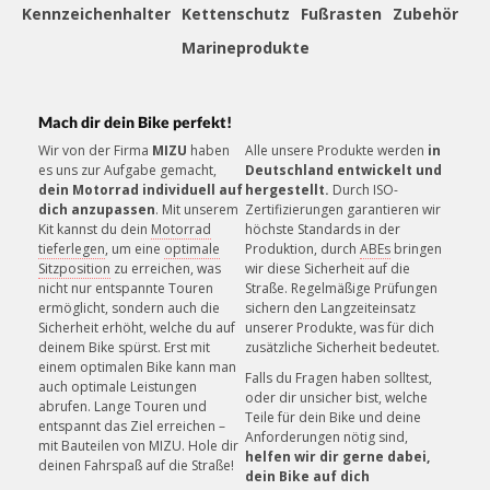
Kennzeichenhalter
Kettenschutz
Fußrasten
Zubehör
ZAHLUNGSSICHERHEIT
Mehrere sichere Zahlungsmethoden
Marineprodukte
Mach dir dein Bike perfekt!
»
Montageanleitung (PDF)
Wir von der Firma
MIZU
haben
Alle unsere Produkte werden
in
es uns zur Aufgabe gemacht,
Deutschland entwickelt und
KUNDENSERVICE
dein Motorrad individuell auf
hergestellt.
Durch ISO-
Unsere Mitarbeiter helfen gerne!
dich anzupassen
. Mit unserem
Zertifizierungen garantieren wir
Kit kannst du dein
Motorrad
höchste Standards in der
tieferlegen
, um eine
optimale
Produktion, durch
ABEs
bringen
Sitzposition
zu erreichen, was
wir diese Sicherheit auf die
nicht nur entspannte Touren
Straße. Regelmäßige Prüfungen
ermöglicht, sondern auch die
sichern den Langzeiteinsatz
Sicherheit erhöht, welche du auf
unserer Produkte, was für dich
deinem Bike spürst. Erst mit
zusätzliche Sicherheit bedeutet.
einem optimalen Bike kann man
Falls du Fragen haben solltest,
auch optimale Leistungen
oder dir unsicher bist, welche
abrufen. Lange Touren und
Teile für dein Bike und deine
entspannt das Ziel erreichen –
Anforderungen nötig sind,
mit Bauteilen von MIZU. Hole dir
helfen wir dir gerne dabei,
deinen Fahrspaß auf die Straße!
dein Bike auf dich