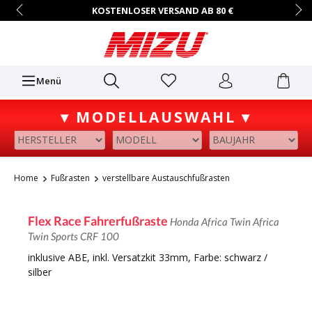
KOSTENLOSER VERSAND AB 80 €
14 TAGE RÜCKGABERECHT
HÄNDLER-ZUGANG AUF ANFRAGE
+49 (0)7731/9067-0
Mo.–Fr. • 9:00 – 16:00 Uhr
Menü
▾ MODELLAUSWAHL ▾
Home
Fußrasten
verstellbare Austauschfußrasten
Flex Race Fahrerfußraste
Honda Africa Twin Africa
Twin Sports CRF 100
inklusive ABE, inkl. Versatzkit 33mm, Farbe: schwarz /
silber