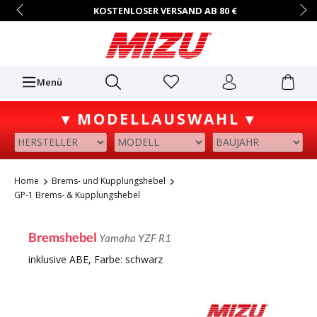
KOSTENLOSER VERSAND AB 80 €
14 TAGE RÜCKGABERECHT
HÄNDLER-ZUGANG AUF ANFRAGE
+49 (0)7731/9067-0
Mo.–Fr. • 9:00 – 16:00 Uhr
Menü
▾ MODELLAUSWAHL ▾
Home
Brems- und Kupplungshebel
GP-1 Brems- & Kupplungshebel
Bremshebel
Yamaha YZF R1
inklusive ABE, Farbe: schwarz