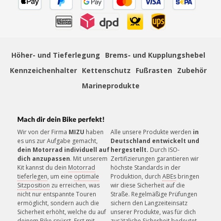
Schnelle und bequeme Lieferung von Tür zu Tür
Höher- und Tieferlegung
Brems- und Kupplungshebel
Kennzeichenhalter
Kettenschutz
Fußrasten
Zubehör
ZAHLUNGSSICHERHEIT
Mehrere sichere Zahlungsmethoden
Marineprodukte
Mach dir dein Bike perfekt!
»
Montageanleitung (PDF)
Wir von der Firma
MIZU
haben
Alle unsere Produkte werden
in
es uns zur Aufgabe gemacht,
Deutschland entwickelt und
KUNDENSERVICE
dein Motorrad individuell auf
hergestellt.
Durch ISO-
Unsere Mitarbeiter helfen gerne!
dich anzupassen
. Mit unserem
Zertifizierungen garantieren wir
Kit kannst du dein
Motorrad
höchste Standards in der
tieferlegen
, um eine
optimale
Produktion, durch
ABEs
bringen
Sitzposition
zu erreichen, was
wir diese Sicherheit auf die
nicht nur entspannte Touren
Straße. Regelmäßige Prüfungen
ermöglicht, sondern auch die
sichern den Langzeiteinsatz
Sicherheit erhöht, welche du auf
unserer Produkte, was für dich
deinem Bike spürst. Erst mit
zusätzliche Sicherheit bedeutet.