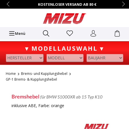
KOSTENLOSER VERSAND AB 80 €
14 TAGE RÜCKGABERECHT
HÄNDLER-ZUGANG AUF ANFRAGE
+49 (0)7731/9067-0
Mo.–Fr. • 9:00 – 16:00 Uhr
Menü
▾ MODELLAUSWAHL ▾
Home
Brems- und Kupplungshebel
GP-1 Brems- & Kupplungshebel
Bremshebel
für BMW S1000XR ab 15 Typ K10
inklusive ABE, Farbe: orange