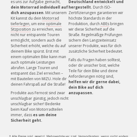
es uns zur Aufgabe gemacht,
Deutschland entwickelt und
KUNDENSERVICE
dein Motorrad individuell auf
hergestellt.
Durch ISO-
Unsere Mitarbeiter helfen gerne!
dich anzupassen
. Mit unserem
Zertifizierungen garantieren wir
Kit kannst du dein
Motorrad
höchste Standards in der
tieferlegen
, um eine
optimale
Produktion, durch
ABEs
bringen
Sitzposition
zu erreichen, was
wir diese Sicherheit auf die
nicht nur entspannte Touren
Straße. Regelmäßige Prüfungen
ermöglicht, sondern auch die
sichern den Langzeiteinsatz
Sicherheit erhöht, welche du auf
unserer Produkte, was für dich
deinem Bike spürst. Erst mit
zusätzliche Sicherheit bedeutet.
einem optimalen Bike kann man
Falls du Fragen haben solltest,
auch optimale Leistungen
oder dir unsicher bist, welche
abrufen. Lange Touren und
Teile für dein Bike und deine
entspannt das Ziel erreichen –
Anforderungen nötig sind,
mit Bauteilen von MIZU. Hole dir
helfen wir dir gerne dabei,
deinen Fahrspaß auf die Straße!
dein Bike auf dich
Produkte aus Fernost sind zwar
anzupassen.
unschlagbar günstig, jedoch nicht
unschlagbar sicher! Bedenke
beim Kauf von Motorradteilen
immer, dass
es um deine
Sicherheit geht.
* Alle Preise inkl. gesetzl. Mehrwertsteuer zzgl.
Versandkosten
, wenn nicht anders