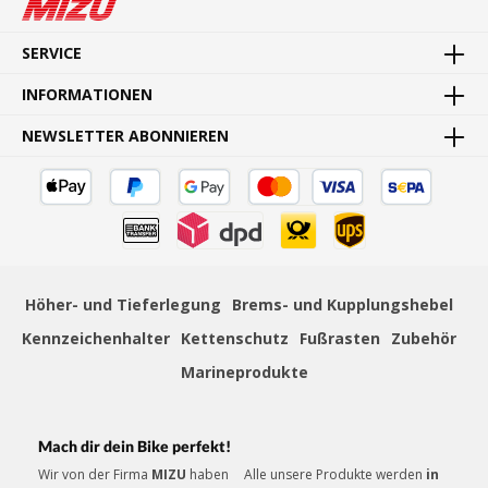
MADE IN GERMANY
Waren direkt vom Hersteller
SERVICE
INFORMATIONEN
NEWSLETTER ABONNIEREN
SCHNELLE LIEFERUNG
Schnelle und bequeme Lieferung von Tür zu Tür
Höher- und Tieferlegung
Brems- und Kupplungshebel
Kennzeichenhalter
Kettenschutz
Fußrasten
Zubehör
ZAHLUNGSSICHERHEIT
Mehrere sichere Zahlungsmethoden
Marineprodukte
Mach dir dein Bike perfekt!
»
Montageanleitung (PDF)
Wir von der Firma
MIZU
haben
Alle unsere Produkte werden
in