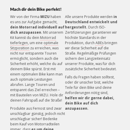
Mach dir dein Bike perfekt!
»
Montageanleitung (PDF)
Wir von der Firma
MIZU
haben
Alle unsere Produkte werden
in
es uns zur Aufgabe gemacht,
Deutschland entwickelt und
KUNDENSERVICE
dein Motorrad individuell auf
hergestellt.
Durch ISO-
Unsere Mitarbeiter helfen gerne!
dich anzupassen
. Mit unserem
Zertifizierungen garantieren wir
Kit kannst du dein
Motorrad
höchste Standards in der
tieferlegen
, um eine
optimale
Produktion, durch
ABEs
bringen
Sitzposition
zu erreichen, was
wir diese Sicherheit auf die
nicht nur entspannte Touren
Straße. Regelmäßige Prüfungen
ermöglicht, sondern auch die
sichern den Langzeiteinsatz
Sicherheit erhöht, welche du auf
unserer Produkte, was für dich
deinem Bike spürst. Erst mit
zusätzliche Sicherheit bedeutet.
einem optimalen Bike kann man
Falls du Fragen haben solltest,
auch optimale Leistungen
oder dir unsicher bist, welche
abrufen. Lange Touren und
Teile für dein Bike und deine
entspannt das Ziel erreichen –
Anforderungen nötig sind,
mit Bauteilen von MIZU. Hole dir
helfen wir dir gerne dabei,
deinen Fahrspaß auf die Straße!
dein Bike auf dich
Produkte aus Fernost sind zwar
anzupassen.
unschlagbar günstig, jedoch nicht
unschlagbar sicher! Bedenke
beim Kauf von Motorradteilen
immer, dass
es um deine