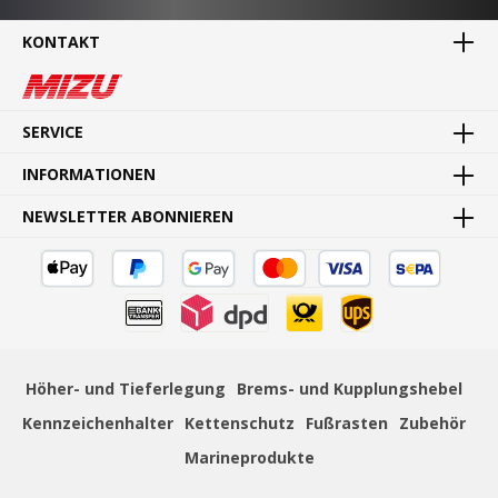
KONTAKT
MADE IN GERMANY
Waren direkt vom Hersteller
SERVICE
INFORMATIONEN
NEWSLETTER ABONNIEREN
SCHNELLE LIEFERUNG
Schnelle und bequeme Lieferung von Tür zu Tür
Höher- und Tieferlegung
Brems- und Kupplungshebel
Kennzeichenhalter
Kettenschutz
Fußrasten
Zubehör
ZAHLUNGSSICHERHEIT
Mehrere sichere Zahlungsmethoden
Marineprodukte