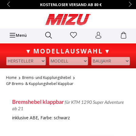
KOSTENLOSER VERSAND AB 80 €
14 TAGE RÜCKGABERECHT
HÄNDLER-ZUGANG AUF ANFRAGE
+49 (0)7731/9067-0
Mo.–Fr. • 9:00 – 16:00 Uhr
Menü
▾ MODELLAUSWAHL ▾
Home
Brems- und Kupplungshebel
GP Brems- & Kupplungshebel klappbar
Bremshebel klappbar
für KTM 1290 Super Adventure
ab 21
inklusive ABE, Farbe: schwarz