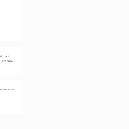
Adressat
n Sie, dass
.
ntfernen eure