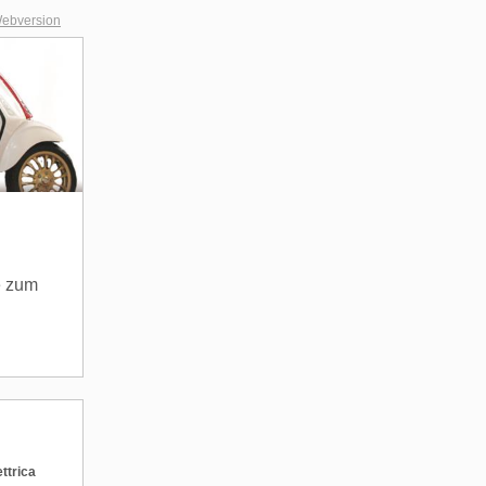
ebversion
e zum
ttrica