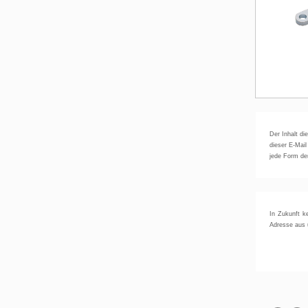
Der Inhalt di
dieser E-Mail
jede Form der
In Zukunft k
Adresse aus u