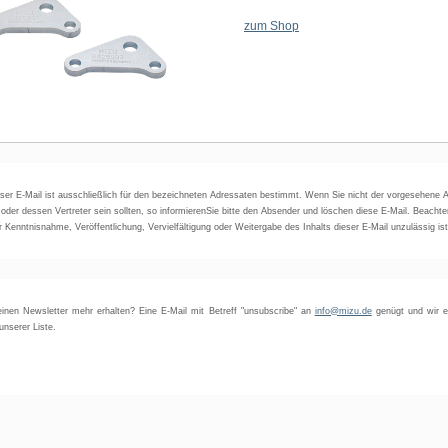
zum Shop
eser E-Mail ist ausschließlich für den bezeichneten Adressaten bestimmt. Wenn Sie nicht der vorgesehene 
 oder dessen Vertreter sein sollten, so informierenSie bitte den Absender und löschen diese E-Mail. Beachte
 Kenntnisnahme, Veröffentlichung, Vervielfältigung oder Weitergabe des Inhalts dieser E-Mail unzulässig ist
einen Newsletter mehr erhalten? Eine E-Mail mit Betreff "unsubscribe" an
info@mizu.de
genügt und wir e
nserer Liste.