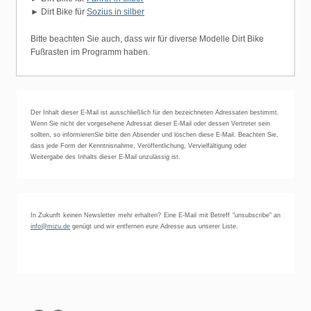
► Dirt Bike für
Sozius in silber
Bitte beachten Sie auch, dass wir für diverse Modelle Dirt Bike
Fußrasten im Programm haben.
Der Inhalt dieser E-Mail ist ausschließlich für den bezeichneten Adressaten bestimmt.
Wenn Sie nicht der vorgesehene Adressat dieser E-Mail oder dessen Vertreter sein
sollten, so informierenSie bitte den Absender und löschen diese E-Mail. Beachten Sie,
dass jede Form der Kenntnisnahme, Veröffentlichung, Vervielfältigung oder
Weitergabe des Inhalts dieser E-Mail unzulässig ist.
In Zukunft keinen Newsletter mehr erhalten? Eine E-Mail mit Betreff "unsubscribe" an
info@mizu.de
genügt und wir entfernen eure Adresse aus unserer Liste.