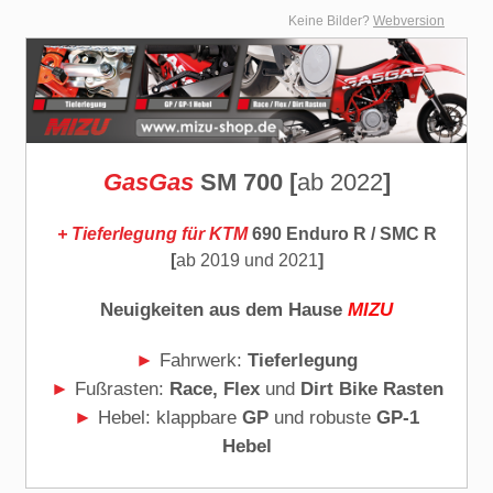
Keine Bilder?
Webversion
GasGas
SM 700 [
ab
2022
]
+ Tieferlegung für KTM
690 Enduro R / SMC R
[
ab
2019
und
2021
]
Neuigkeiten aus dem Hause
MIZU
►
Fahrwerk:
Tieferlegung
►
Fußrasten:
Race,
Flex
und
Dirt Bike
Rasten
►
Hebel: klappbare
GP
und robuste
GP-1
Hebel