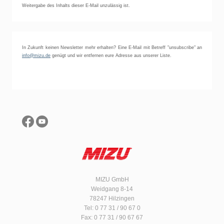
Weitergabe des Inhalts dieser E-Mail unzulässig ist.
In Zukunft keinen Newsletter mehr erhalten? Eine E-Mail mit Betreff "unsubscribe" an
info@mizu.de
genügt und wir entfernen eure Adresse aus unserer Liste.
MIZU GmbH
Weidgang 8-14
78247 Hilzingen
Tel: 0 77 31 / 90 67 0
Fax: 0 77 31 / 90 67 67